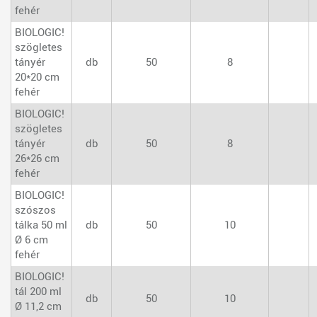
fehér
BIOLOGIC!
szögletes
tányér
db
50
8
20*20 cm
fehér
BIOLOGIC!
szögletes
tányér
db
50
8
26*26 cm
fehér
BIOLOGIC!
szószos
tálka 50 ml
db
50
10
Ø 6 cm
fehér
BIOLOGIC!
tál 200 ml
db
50
10
Ø 11,2 cm