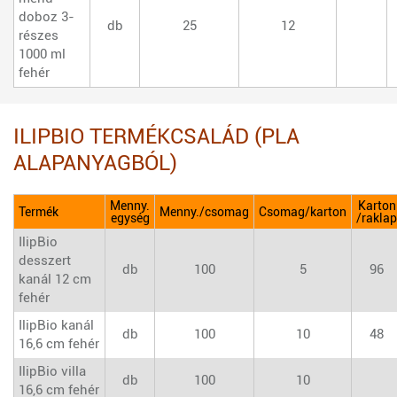
doboz 3-
db
25
12
részes
1000 ml
fehér
ILIPBIO TERMÉKCSALÁD (PLA
ALAPANYAGBÓL)
Menny.
Karton
Termék
Menny./csomag
Csomag/karton
egység
/raklap
IlipBio
desszert
db
100
5
96
kanál 12 cm
fehér
IlipBio kanál
db
100
10
48
16,6 cm fehér
IlipBio villa
db
100
10
16,6 cm fehér