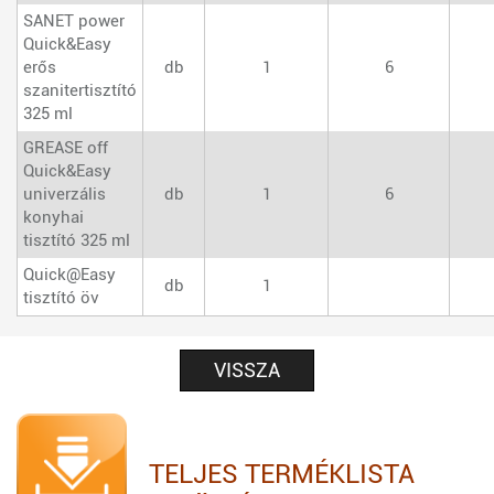
SANET power
Quick&Easy
erős
db
1
6
szanitertisztító
325 ml
GREASE off
Quick&Easy
univerzális
db
1
6
konyhai
tisztító 325 ml
Quick@Easy
db
1
tisztító öv
VISSZA
TELJES TERMÉKLISTA