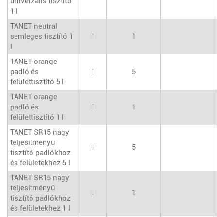
univerzális tisztító
1 l
TANET neutral
semleges tisztító 1
l
1
l
TANET orange
padló és
l
5
felülettisztító 5 l
TANET orange
padló és
l
1
felülettisztító 1 l
TANET SR15 nagy
teljesítményű
l
5
tisztító padlókhoz
és felületekhez 5 l
TANET SR15 nagy
teljesítményű
l
1
tisztító padlókhoz
és felületekhez 1 l