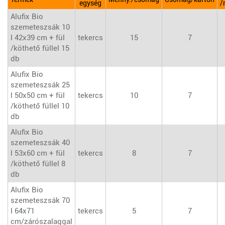
egység
/
Alufix Bio
szemeteszsák 10
l 42x39 cm + fül
tekercs
15
7
/köthető füllel 15
db
Alufix Bio
szemeteszsák 25
l 50x50 cm + fül
tekercs
10
7
/köthető füllel 10
db
Alufix Bio
szemeteszsák 40
l 53x60 cm + fül
tekercs
8
7
/köthető füllel 8
db
Alufix Bio
szemeteszsák 70
l 64x71
tekercs
5
7
cm/zárószalaggal