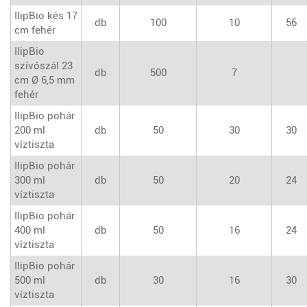
IlipBio kés 17
db
100
10
56
cm fehér
IlipBio
szívószál 23
db
500
7
cm Ø 6,5 mm
fehér
IlipBio pohár
200 ml
db
50
30
30
víztiszta
IlipBio pohár
300 ml
db
50
20
24
víztiszta
IlipBio pohár
400 ml
db
50
16
24
víztiszta
IlipBio pohár
500 ml
db
30
16
30
víztiszta