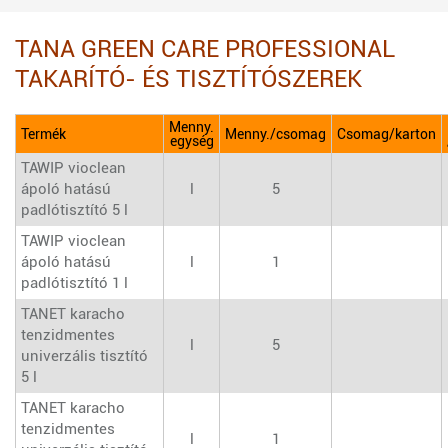
TANA GREEN CARE PROFESSIONAL
TAKARÍTÓ- ÉS TISZTÍTÓSZEREK
Menny.
Termék
Menny./csomag
Csomag/karton
egység
TAWIP vioclean
ápoló hatású
l
5
padlótisztító 5 l
TAWIP vioclean
ápoló hatású
l
1
padlótisztító 1 l
TANET karacho
tenzidmentes
l
5
univerzális tisztító
5 l
TANET karacho
tenzidmentes
l
1