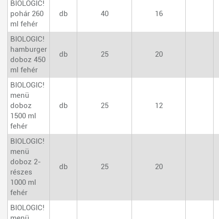
BIOLOGIC!
pohár 260
db
40
16
ml fehér
BIOLOGIC!
hamburger
db
25
20
doboz 450
ml fehér
BIOLOGIC!
menü
doboz
db
25
12
1500 ml
fehér
BIOLOGIC!
menü
doboz 2-
db
25
20
részes
1000 ml
fehér
BIOLOGIC!
menü