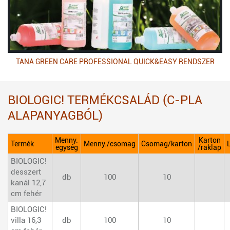
TANA GREEN CARE PROFESSIONAL QUICK&EASY RENDSZER
BIOLOGIC! TERMÉKCSALÁD (C-PLA
ALAPANYAGBÓL)
Menny.
Karton
Termék
Menny./csomag
Csomag/karton
egység
/raklap
BIOLOGIC!
desszert
db
100
10
kanál 12,7
cm fehér
BIOLOGIC!
villa 16,3
db
100
10