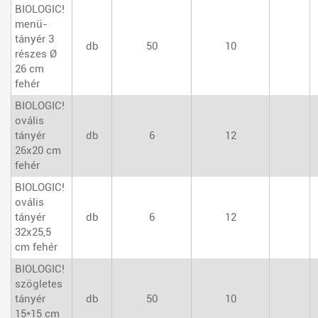
BIOLOGIC!
menü-
tányér 3
db
50
10
részes Ø
26 cm
fehér
BIOLOGIC!
ovális
tányér
db
6
12
26x20 cm
fehér
BIOLOGIC!
ovális
tányér
db
6
12
32x25,5
cm fehér
BIOLOGIC!
szögletes
tányér
db
50
10
15*15 cm