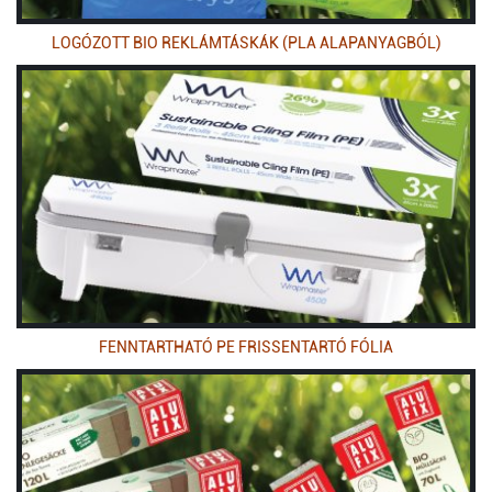
LOGÓZOTT BIO REKLÁMTÁSKÁK (PLA ALAPANYAGBÓL)
FENNTARTHATÓ PE FRISSENTARTÓ FÓLIA