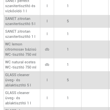
SANET perfect
szanitertisztító és
l
1
vízkőoldó 1 l
SANET zitrotan
l
5
szanitertisztító 5 l
SANET zitrotan
l
1
szanitertisztító 1 l
WC lemon
citromosav bázisú
db
1
WC-tisztító 750 ml
WC natural ecetes
db
1
WC-tisztító 750 ml
GLASS cleaner
üveg- és
l
5
ablaktisztító 5 l
GLASS cleaner
üveg- és
l
1
ablaktisztító 1 l