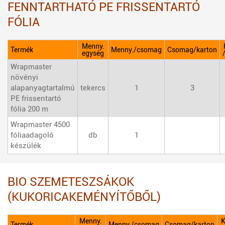
FENNTARTHATÓ PE FRISSENTARTÓ
FÓLIA
Menny.
Termék
Menny./csomag
Csomag/karton
egység
Wrapmaster
növényi
alapanyagtartalmú
tekercs
1
3
PE frissentartó
fólia 200 m
Wrapmaster 4500
fóliaadagoló
db
1
készülék
BIO SZEMETESZSÁKOK
(KUKORICAKEMÉNYÍTŐBŐL)
Menny.
K
Termék
Menny./csomag
Csomag/karton