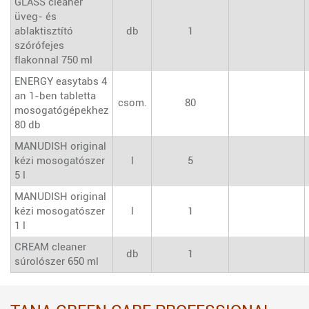
GLASS cleaner
üveg- és
ablaktisztító
db
1
szórófejes
flakonnal 750 ml
ENERGY easytabs 4
an 1-ben tabletta
csom.
80
mosogatógépekhez
80 db
MANUDISH original
kézi mosogatószer
l
5
5 l
MANUDISH original
kézi mosogatószer
l
1
1 l
CREAM cleaner
db
1
súrolószer 650 ml