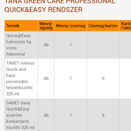
TANA GREEN CARE PROFESSIONAL
QUICK&EASY RENDSZER
Menny.
Kart
Termék
Menny./csomag
Csomag/karton
egység
/rakl
Quick@Easy
habszóró fej
db
1
vizes
flakonnal
TANET interior
Quick and
Easy
db
1
6
univerzális
felülettisztító
325 ml
SANET daily
Quick&Easy
szaniter
db
1
6
karbantartó
tisztító 325 ml