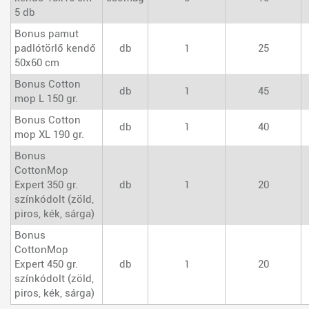
5 db
Bonus pamut
padlótörlő kendő
db
1
25
50x60 cm
Bonus Cotton
db
1
45
mop L 150 gr.
Bonus Cotton
db
1
40
mop XL 190 gr.
Bonus
CottonMop
Expert 350 gr.
db
1
20
színkódolt (zöld,
piros, kék, sárga)
Bonus
CottonMop
Expert 450 gr.
db
1
20
színkódolt (zöld,
piros, kék, sárga)