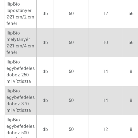
IlipBio
lapostányér
db
50
12
56
Ø21 cm/2 cm
fehér
IlipBio
mélytányér
db
50
10
56
Ø21 cm/4 cm
fehér
IlipBio
egybefedeles
db
50
14
8
doboz 250
ml víztiszta
IlipBio
egybefedeles
db
50
14
8
doboz 370
ml víztiszta
IlipBio
egybefedeles
db
50
12
8
doboz 500