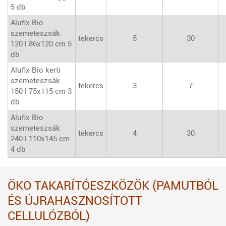
5 db
Alufix Bio
szemeteszsák
tekercs
5
30
120 l 86x120 cm 5
db
Alufix Bio kerti
szemeteszsák
tekercs
3
7
150 l 75x115 cm 3
db
Alufix Bio
szemeteszsák
tekercs
4
30
240 l 110x145 cm
4 db
ÖKO TAKARÍTÓESZKÖZÖK (PAMUTBÓL
ÉS ÚJRAHASZNOSÍTOTT
CELLULÓZBÓL)