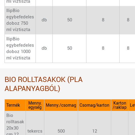
ml víztiszta
IlipBio
egybefedeles
db
50
8
8
doboz 750
ml víztiszta
IlipBio
egybefedeles
db
50
8
8
doboz 1000
ml víztiszta
BIO ROLLTASAKOK (PLA
ALAPANYAGBÓL)
Menny.
Karton
Termék
Menny./csomag
Csomag/karton
Le
egység
/raklap
Bio
rolltasak
20x30
tekercs
500
12
cm 12