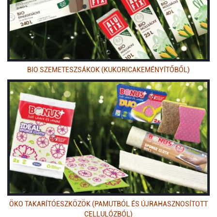
BIO SZEMETESZSÁKOK (KUKORICAKEMÉNYÍTŐBŐL)
ÖKO TAKARÍTÓESZKÖZÖK (PAMUTBÓL ÉS ÚJRAHASZNOSÍTOTT
CELLULÓZBÓL)