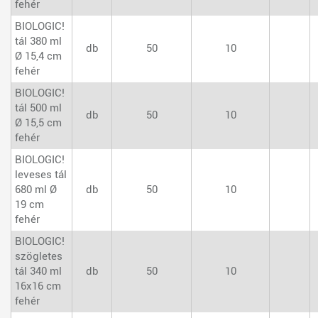
fehér
BIOLOGIC!
tál 380 ml
db
50
10
Ø 15,4 cm
fehér
BIOLOGIC!
tál 500 ml
db
50
10
Ø 15,5 cm
fehér
BIOLOGIC!
leveses tál
680 ml Ø
db
50
10
19 cm
fehér
BIOLOGIC!
szögletes
tál 340 ml
db
50
10
16x16 cm
fehér