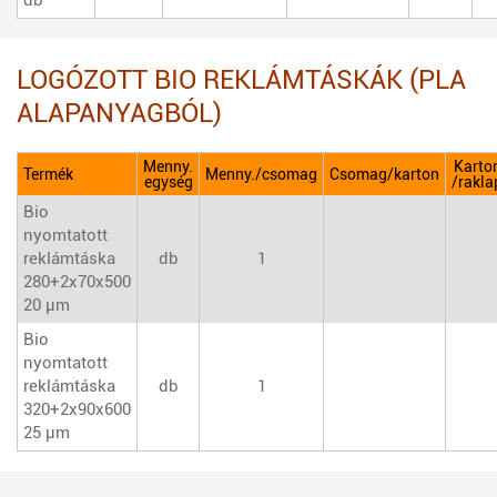
LOGÓZOTT BIO REKLÁMTÁSKÁK (PLA
ALAPANYAGBÓL)
Menny.
Karto
Termék
Menny./csomag
Csomag/karton
egység
/rakla
Bio
nyomtatott
reklámtáska
db
1
280+2x70x500
20 µm
Bio
nyomtatott
reklámtáska
db
1
320+2x90x600
25 µm