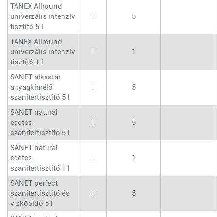
TANEX Allround
univerzális intenzív
l
5
tisztító 5 l
TANEX Allround
univerzális intenzív
l
1
tisztító 1 l
SANET alkastar
anyagkímélő
l
5
szanitertisztító 5 l
SANET natural
ecetes
l
5
szanitertisztító 5 l
SANET natural
ecetes
l
1
szanitertisztító 1 l
SANET perfect
szanitertisztító és
l
5
vízkőoldó 5 l