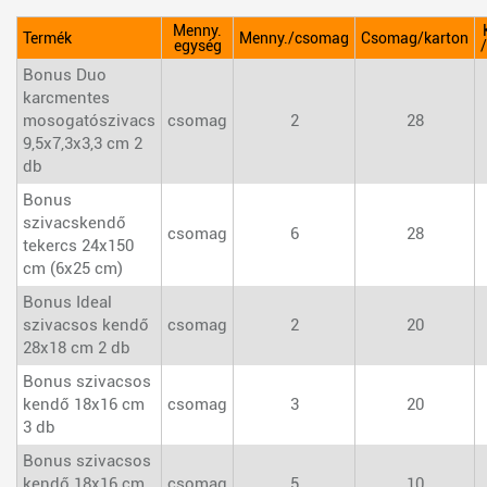
Menny.
Termék
Menny./csomag
Csomag/karton
egység
Bonus Duo
karcmentes
mosogatószivacs
csomag
2
28
9,5x7,3x3,3 cm 2
db
Bonus
szivacskendő
csomag
6
28
tekercs 24x150
cm (6x25 cm)
Bonus Ideal
szivacsos kendő
csomag
2
20
28x18 cm 2 db
Bonus szivacsos
kendő 18x16 cm
csomag
3
20
3 db
Bonus szivacsos
kendő 18x16 cm
csomag
5
10