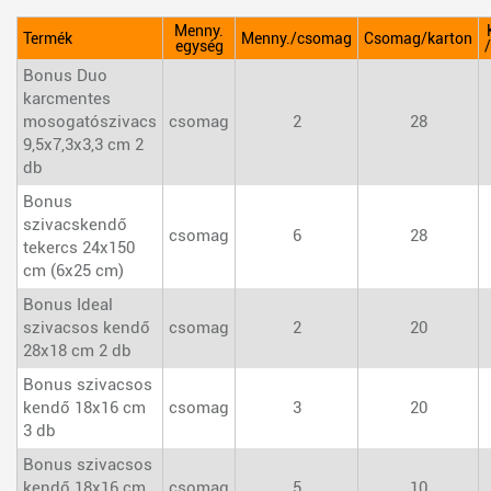
Menny.
Termék
Menny./csomag
Csomag/karton
egység
Bonus Duo
karcmentes
mosogatószivacs
csomag
2
28
9,5x7,3x3,3 cm 2
db
Bonus
szivacskendő
csomag
6
28
tekercs 24x150
cm (6x25 cm)
Bonus Ideal
szivacsos kendő
csomag
2
20
28x18 cm 2 db
Bonus szivacsos
kendő 18x16 cm
csomag
3
20
3 db
Bonus szivacsos
kendő 18x16 cm
csomag
5
10