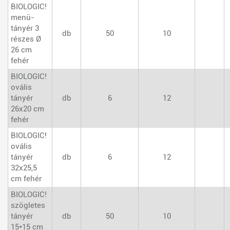
BIOLOGIC!
menü-
tányér 3
db
50
10
részes Ø
26 cm
fehér
BIOLOGIC!
ovális
tányér
db
6
12
26x20 cm
fehér
BIOLOGIC!
ovális
tányér
db
6
12
32x25,5
cm fehér
BIOLOGIC!
szögletes
tányér
db
50
10
15*15 cm