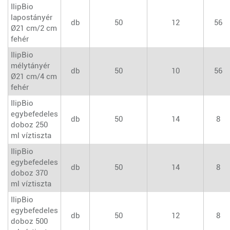
IlipBio
lapostányér
db
50
12
56
Ø21 cm/2 cm
fehér
IlipBio
mélytányér
db
50
10
56
Ø21 cm/4 cm
fehér
IlipBio
egybefedeles
db
50
14
8
doboz 250
ml víztiszta
IlipBio
egybefedeles
db
50
14
8
doboz 370
ml víztiszta
IlipBio
egybefedeles
db
50
12
8
doboz 500