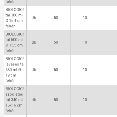
fehér
BIOLOGIC!
tál 380 ml
db
50
10
Ø 15,4 cm
fehér
BIOLOGIC!
tál 500 ml
db
50
10
Ø 15,5 cm
fehér
BIOLOGIC!
leveses tál
680 ml Ø
db
50
10
19 cm
fehér
BIOLOGIC!
szögletes
tál 340 ml
db
50
10
16x16 cm
fehér