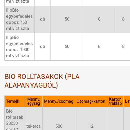
ml víztiszta
IlipBio
egybefedeles
db
50
8
8
doboz 750
ml víztiszta
IlipBio
egybefedeles
db
50
8
8
doboz 1000
ml víztiszta
BIO ROLLTASAKOK (PLA
ALAPANYAGBÓL)
Menny.
Karton
Termék
Menny./csomag
Csomag/karton
Le
egység
/raklap
Bio
rolltasak
20x30
tekercs
500
12
cm 12