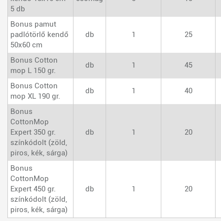
5 db
Bonus pamut
padlótörlő kendő
db
1
25
50x60 cm
Bonus Cotton
db
1
45
mop L 150 gr.
Bonus Cotton
db
1
40
mop XL 190 gr.
Bonus
CottonMop
Expert 350 gr.
db
1
20
színkódolt (zöld,
piros, kék, sárga)
Bonus
CottonMop
Expert 450 gr.
db
1
20
színkódolt (zöld,
piros, kék, sárga)