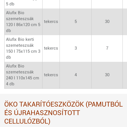
5 db
Alufix Bio
szemeteszsák
tekercs
5
30
120 l 86x120 cm 5
db
Alufix Bio kerti
szemeteszsák
tekercs
3
7
150 l 75x115 cm 3
db
Alufix Bio
szemeteszsák
tekercs
4
30
240 l 110x145 cm
4 db
ÖKO TAKARÍTÓESZKÖZÖK (PAMUTBÓL
ÉS ÚJRAHASZNOSÍTOTT
CELLULÓZBÓL)