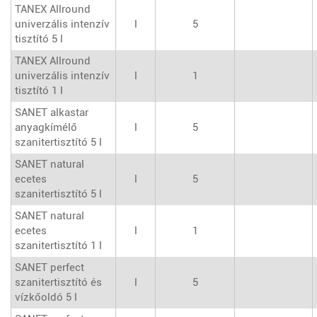
TANEX Allround
univerzális intenzív
l
5
tisztító 5 l
TANEX Allround
univerzális intenzív
l
1
tisztító 1 l
SANET alkastar
anyagkímélő
l
5
szanitertisztító 5 l
SANET natural
ecetes
l
5
szanitertisztító 5 l
SANET natural
ecetes
l
1
szanitertisztító 1 l
SANET perfect
szanitertisztító és
l
5
vízkőoldó 5 l