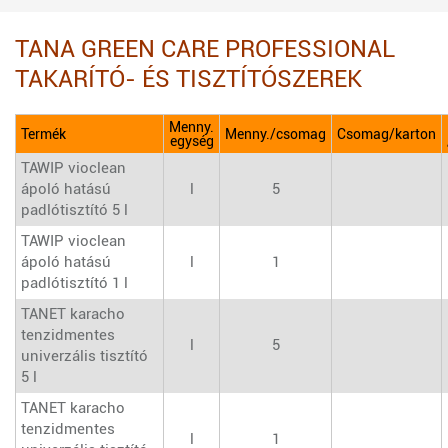
TANA GREEN CARE PROFESSIONAL
TAKARÍTÓ- ÉS TISZTÍTÓSZEREK
Menny.
Termék
Menny./csomag
Csomag/karton
egység
TAWIP vioclean
ápoló hatású
l
5
padlótisztító 5 l
TAWIP vioclean
ápoló hatású
l
1
padlótisztító 1 l
TANET karacho
tenzidmentes
l
5
univerzális tisztító
5 l
TANET karacho
tenzidmentes
l
1