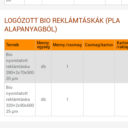
LOGÓZOTT BIO REKLÁMTÁSKÁK (PLA
ALAPANYAGBÓL)
Menny.
Karto
Termék
Menny./csomag
Csomag/karton
egység
/rakla
Bio
nyomtatott
reklámtáska
db
1
280+2x70x500
20 µm
Bio
nyomtatott
reklámtáska
db
1
320+2x90x600
25 µm