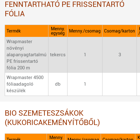
FENNTARTHATÓ PE FRISSENTARTÓ
FÓLIA
Menny.
Termék
Menny./csomag
Csomag/karton
egység
Wrapmaster
növényi
alapanyagtartalmú
tekercs
1
3
PE frissentartó
fólia 200 m
Wrapmaster 4500
fóliaadagoló
db
1
készülék
BIO SZEMETESZSÁKOK
(KUKORICAKEMÉNYÍTŐBŐL)
Menny.
K
Termék
Menny./csomag
Csomag/karton