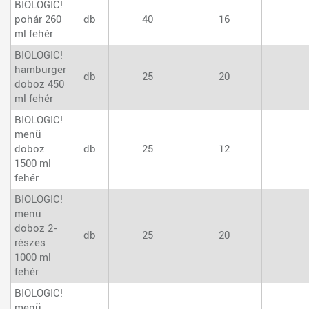
BIOLOGIC!
pohár 260
db
40
16
ml fehér
BIOLOGIC!
hamburger
db
25
20
doboz 450
ml fehér
BIOLOGIC!
menü
doboz
db
25
12
1500 ml
fehér
BIOLOGIC!
menü
doboz 2-
db
25
20
részes
1000 ml
fehér
BIOLOGIC!
menü