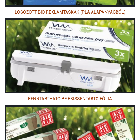
LOGÓZOTT BIO REKLÁMTÁSKÁK (PLA ALAPANYAGBÓL)
FENNTARTHATÓ PE FRISSENTARTÓ FÓLIA