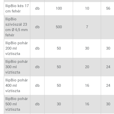
IlipBio kés 17
db
100
10
56
cm fehér
IlipBio
szívószál 23
db
500
7
cm Ø 6,5 mm
fehér
IlipBio pohár
200 ml
db
50
30
30
víztiszta
IlipBio pohár
300 ml
db
50
20
24
víztiszta
IlipBio pohár
400 ml
db
50
16
24
víztiszta
IlipBio pohár
500 ml
db
30
16
30
víztiszta