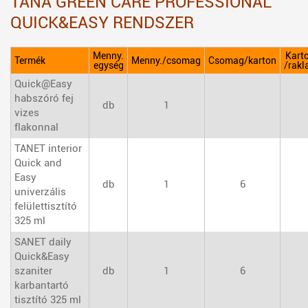
TANA GREEN CARE PROFESSIONAL
QUICK&EASY RENDSZER
Menny.
Kart
Termék
Menny./csomag
Csomag/karton
egység
/rakl
Quick@Easy
habszóró fej
db
1
vizes
flakonnal
TANET interior
Quick and
Easy
db
1
6
univerzális
felülettisztító
325 ml
SANET daily
Quick&Easy
szaniter
db
1
6
karbantartó
tisztító 325 ml