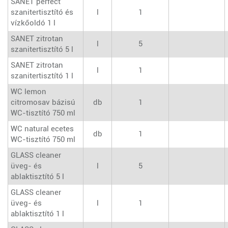
SANET perfect
szanitertisztító és
l
1
vízkőoldó 1 l
SANET zitrotan
l
5
szanitertisztító 5 l
SANET zitrotan
l
1
szanitertisztító 1 l
WC lemon
citromosav bázisú
db
1
WC-tisztító 750 ml
WC natural ecetes
db
1
WC-tisztító 750 ml
GLASS cleaner
üveg- és
l
5
ablaktisztító 5 l
GLASS cleaner
üveg- és
l
1
ablaktisztító 1 l