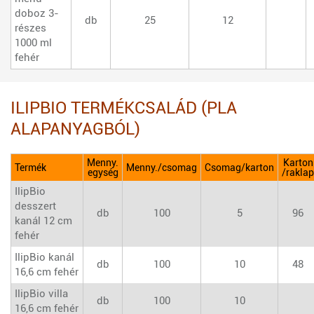
doboz 3-
db
25
12
részes
1000 ml
fehér
ILIPBIO TERMÉKCSALÁD (PLA
ALAPANYAGBÓL)
Menny.
Karton
Termék
Menny./csomag
Csomag/karton
egység
/raklap
IlipBio
desszert
db
100
5
96
kanál 12 cm
fehér
IlipBio kanál
db
100
10
48
16,6 cm fehér
IlipBio villa
db
100
10
16,6 cm fehér