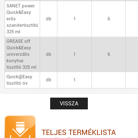
SANET power
Quick&Easy
erős
db
1
6
szanitertisztító
325 ml
GREASE off
Quick&Easy
univerzális
db
1
6
konyhai
tisztító 325 ml
Quick@Easy
db
1
tisztító öv
VISSZA
TELJES TERMÉKLISTA