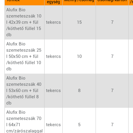
egység
/
Alufix Bio
szemeteszsák 10
l 42x39 cm + fül
tekercs
15
7
/köthető füllel 15
db
Alufix Bio
szemeteszsák 25
l 50x50 cm + fül
tekercs
10
7
/köthető füllel 10
db
Alufix Bio
szemeteszsák 40
l 53x60 cm + fül
tekercs
8
7
/köthető füllel 8
db
Alufix Bio
szemeteszsák 70
l 64x71
tekercs
5
7
cm/zárószalaggal