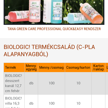
TANA GREEN CARE PROFESSIONAL QUICK&EASY RENDSZER
BIOLOGIC! TERMÉKCSALÁD (C-PLA
ALAPANYAGBÓL)
Menny.
Karton
Termék
Menny./csomag
Csomag/karton
egység
/raklap
BIOLOGIC!
desszert
db
100
10
kanál 12,7
cm fehér
BIOLOGIC!
villa 16,3
db
100
10