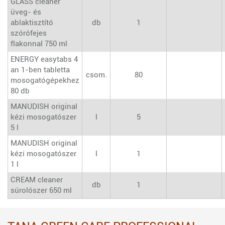
GLASS cleaner
üveg- és
ablaktisztító
db
1
szórófejes
flakonnal 750 ml
ENERGY easytabs 4
an 1-ben tabletta
csom.
80
mosogatógépekhez
80 db
MANUDISH original
kézi mosogatószer
l
5
5 l
MANUDISH original
kézi mosogatószer
l
1
1 l
CREAM cleaner
db
1
súrolószer 650 ml