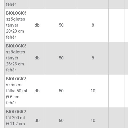
fehér
BIOLOGIC!
szögletes
tányér
db
50
8
20*20 cm
fehér
BIOLOGIC!
szögletes
tányér
db
50
8
26*26 cm
fehér
BIOLOGIC!
szószos
tálka 50 ml
db
50
10
Ø 6 cm
fehér
BIOLOGIC!
tál 200 ml
db
50
10
Ø 11,2 cm