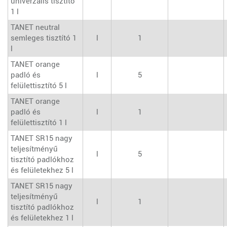
univerzális tisztító
1 l
TANET neutral
semleges tisztító 1
l
1
l
TANET orange
padló és
l
5
felülettisztító 5 l
TANET orange
padló és
l
1
felülettisztító 1 l
TANET SR15 nagy
teljesítményű
l
5
tisztító padlókhoz
és felületekhez 5 l
TANET SR15 nagy
teljesítményű
l
1
tisztító padlókhoz
és felületekhez 1 l