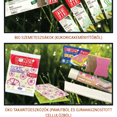
BIO SZEMETESZSÁKOK (KUKORICAKEMÉNYÍTŐBŐL)
ÖKO TAKARÍTÓESZKÖZÖK (PAMUTBÓL ÉS ÚJRAHASZNOSÍTOTT
CELLULÓZBÓL)